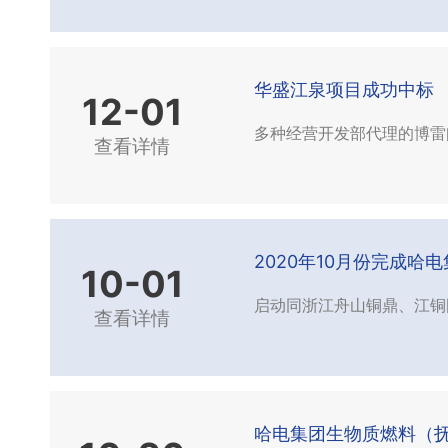
华盛江泉项目成功中标
12-01
多种经营开发部代理的博雷
查看详情
2020年10月份完成
10-01
启动同浙江舟山铜鼎、江铜
查看详情
哈电集团生物质燃料（