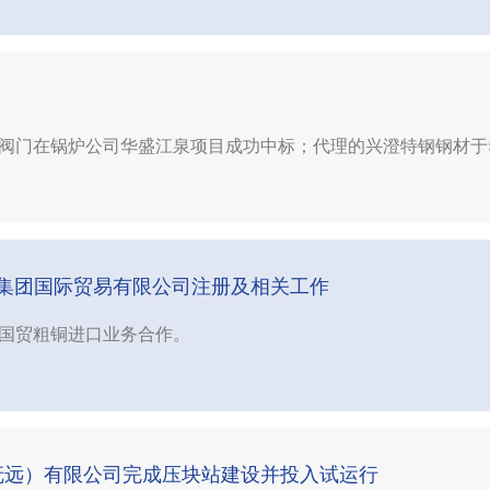
阀门在锅炉公司华盛江泉项目成功中标；代理的兴澄特钢钢材于
哈电集团国际贸易有限公司注册及相关工作
国贸粗铜进口业务合作。
抚远）有限公司完成压块站建设并投入试运行