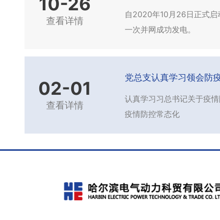
10-26
自2020年10月26日正
查看详情
一次并网成功发电。
党总支认真学习领会防
02-01
认真学习习总书记关于疫情
查看详情
疫情防控常态化