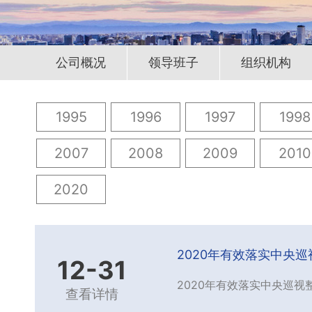
公司概况
领导班子
组织机构
1995
1996
1997
1998
2007
2008
2009
2010
2020
2020年有效落实中央
12-31
2020年有效落实中央巡
查看详情