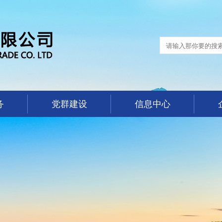
务
党群建设
信息中心