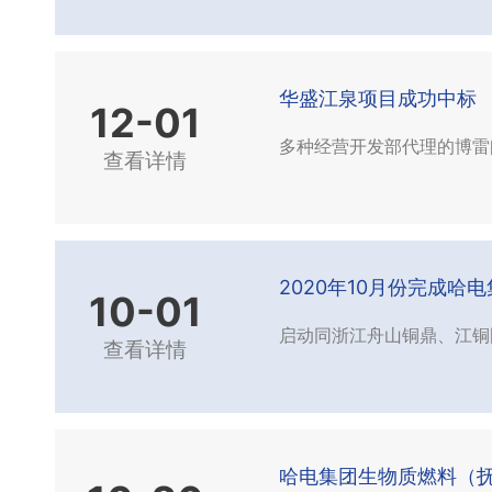
华盛江泉项目成功中标
12-01
多种经营开发部代理的博雷
查看详情
2020年10月份完成
10-01
启动同浙江舟山铜鼎、江铜
查看详情
哈电集团生物质燃料（