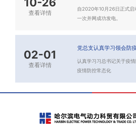
10-26
自2020年10月26日正
查看详情
一次并网成功发电。
党总支认真学习领会防
02-01
认真学习习总书记关于疫情
查看详情
疫情防控常态化