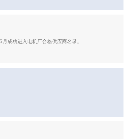
5月成功进入电机厂合格供应商名录。