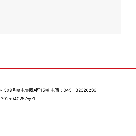
9号哈电集团A区15楼 电话：0451-82320239
2025040267号-1