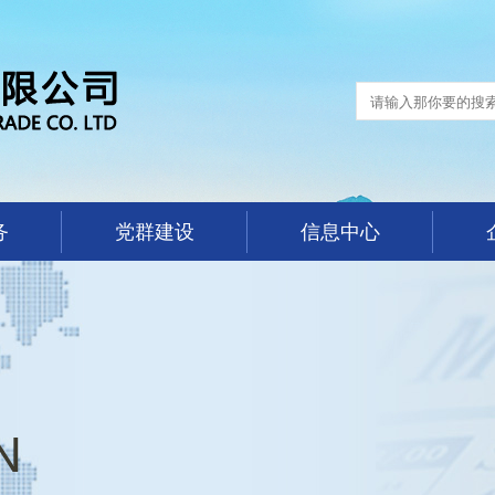
务
党群建设
信息中心