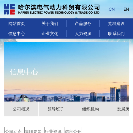
CN
|
EN
网站首页
关于我们
产品服务
党群建设
信息中心
企业文化
人力资源
联系我们
信息中心
公司概况
领导班子
组织机构
发展历
公司动态
集团要闻
行业资讯
信息公开