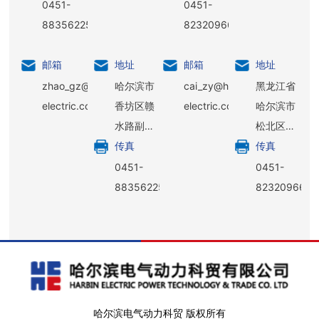
0451-
0451-
88356225
82320966
邮箱
地址
邮箱
地址
zhao_gz@harbin-
哈尔滨市
cai_zy@harbin-
黑龙江省
electric.com
香坊区赣
electric.com
哈尔滨市
水路副
松北区科
传真
传真
222-30号
技创新城
创新一路
0451-
0451-
1399号哈
88356225
82320966
电集团A
区15楼
哈尔滨电气动力科贸 版权所有